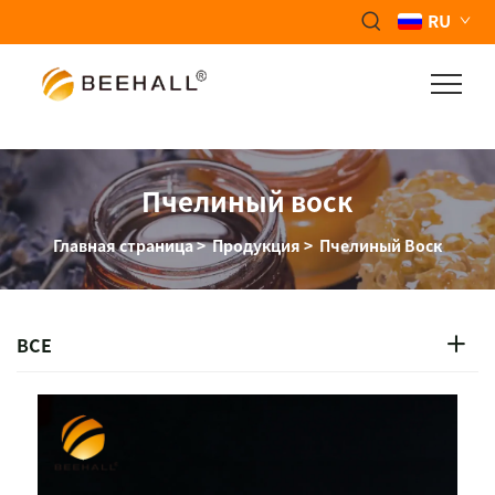
RU
Пчелиный воск
Главная страница
>
Продукция
>
Пчелиный Воск
ВСЕ