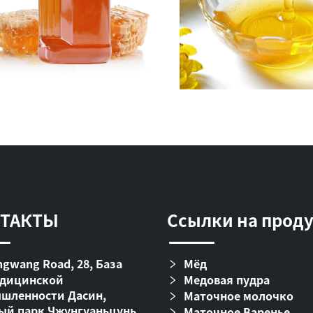
ТАКТЫ
Ссылки на прод
gwang Road, 28, База
Мёд
дицинской
Медовая пудра
шленности Дасин,
Маточное молочко
ый парк Чжунгуаньцунь,
Маточное Варенье