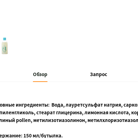
Обзор
Запрос
овные ингредиенты:
Вода, лауретсульфат натрия, сарко
пиленгликоль, стеарат глицерина, лимонная кислота, ко
линый pollen, метилизотиазолинон, метилхлоризотиазол
ержание:
150 мл/бутылка.