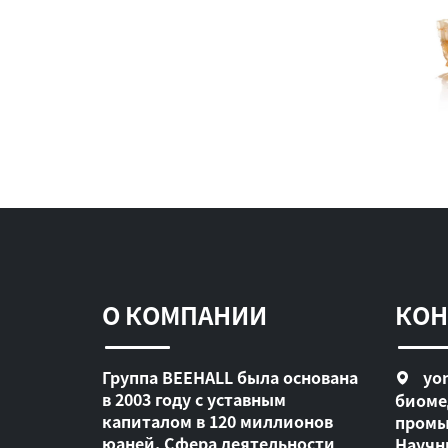
О КОМПАНИИ
КОН
Группа BEEHALL была основана
yon
в 2003 году с уставным
биоме
капиталом в 120 миллионов
промы
юаней. Сфера деятельности
Научн