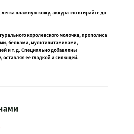
слегка влажную кожу, аккуратно втирайте до
турального королевского молочка, прополиса
ми, белками, мультивитаминами,
ей и т.д. Специально добавлены
 оставляя ее гладкой и сияющей.
 нами
*