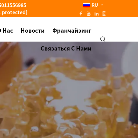
5011556985
RU
l protected]
О Нас
Новости
Франчайзинг
Связаться С Нами