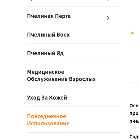
Пчелиная Перга
Пчелиный Воск
Пчелиный Яд
Медицинское
Обслуживание Взрослых
Уход За Кожей
Осн
про
Повседневное
пче
Использование
Сод