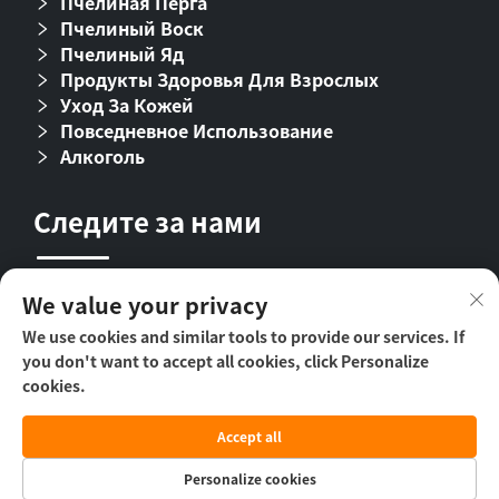
Пчелиная Перга
Пчелиный Воск
Пчелиный Яд
Продукты Здоровья Для Взрослых
Уход За Кожей
Повседневное Использование
Алкоголь
Следите за нами
We value your privacy
We use cookies and similar tools to provide our services. If
you don't want to accept all cookies, click Personalize
cookies.
Правообладатель © 2024 Beijing Beehall Biological
Accept all
Pharmaceutical Co., Ltd. -
Политика
конфиденциальности
Personalize cookies