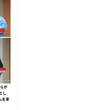
者らが
とし
ムを率