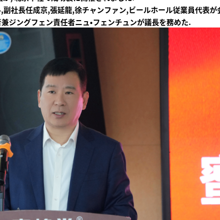
,副社長任成京,張延龍,徐チャンファン,ビールホール従業員代表が
兼ジングフェン責任者ニュ・フェンチュンが議長を務めた.