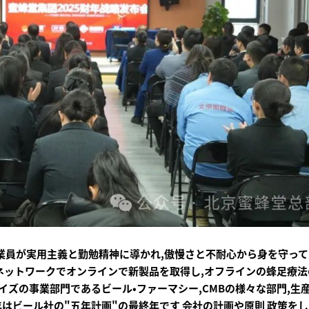
従業員が実用主義と勤勉精神に導かれ,傲慢さと不耐心から身を守って
のネットワークでオンラインで新製品を取得し,オフラインの蜂足療
イズの事業部門であるビール・ファーマシー,CMBの様々な部門,生
5年はビール社の"五年計画"の最終年です 会社の計画や原則 政策を