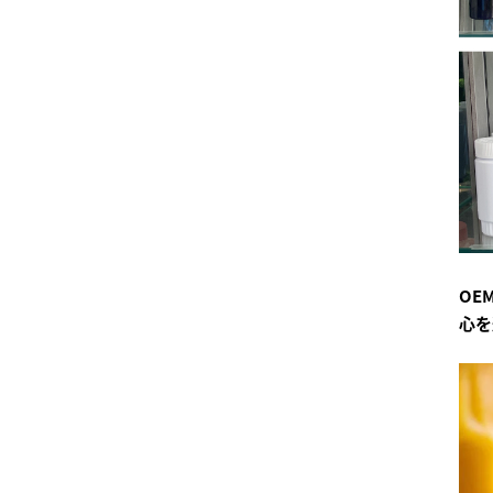
OE
心を