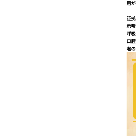
用が
証拠
示唆
呼吸
口腔
喉の