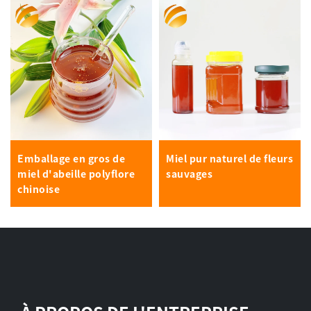
Emballage en gros de
Miel pur naturel de fleurs
miel d'abeille polyflore
sauvages
chinoise