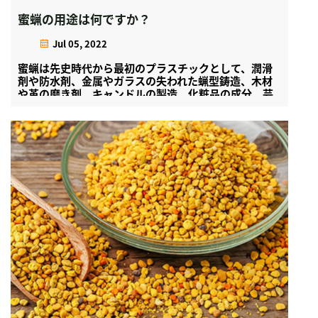
蜜蝋の用途は何ですか？
Jul 05, 2022
蜜蝋は先史時代から最初のプラスチックとして、潤滑
剤や防水剤、金属やガラスの失われた蝋型鋳造、木材
や革の磨き剤、キャンドルの製造、化粧品の成分、芸
術的な媒体として使用されてきました...