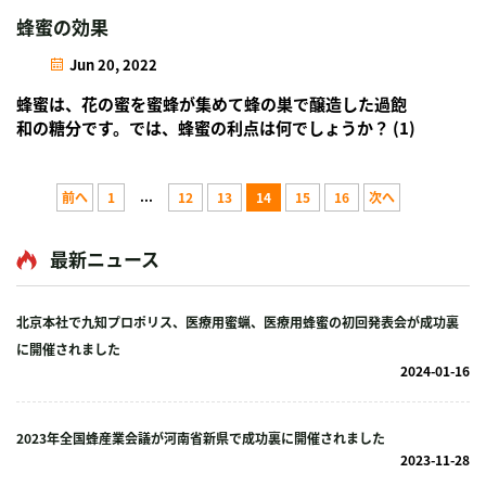
蜂蜜の効果
Jun 20, 2022
蜂蜜は、花の蜜を蜜蜂が集めて蜂の巣で醸造した過飽
和の糖分です。では、蜂蜜の利点は何でしょうか？ (1)
スキンケアと美容 新鮮な蜂蜜を肌に塗ると...
...
前へ
1
12
13
14
15
16
次へ
最新ニュース
北京本社で九知プロポリス、医療用蜜蝋、医療用蜂蜜の初回発表会が成功裏
に開催されました
2024-01-16
2023年全国蜂産業会議が河南省新県で成功裏に開催されました
2023-11-28