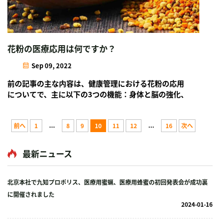
花粉の医療応用は何ですか？
Sep 09, 2022
前の記事の主な内容は、健康管理における花粉の応用
についてで、主に以下の3つの機能：身体と脳の強化、
老化の遅延、免疫力の向上についてです。それでは、
今日は花粉の医療応用について紹介します。
...
...
前へ
1
8
9
10
11
12
16
次へ
最新ニュース
北京本社で九知プロポリス、医療用蜜蝋、医療用蜂蜜の初回発表会が成功裏
に開催されました
2024-01-16